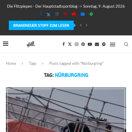
Die Flitzpiepen - Der Hauptstadtsportblog -> Sonntag, 9. August 2026
BRANDNEUER STOFF ZUM LESEN
COROS PACE 4 IM TEST – LEICHT, SCHNELL...
Home
Tags
Posts tagged with "Nürburgring"
TAG:
NÜRBURGRING