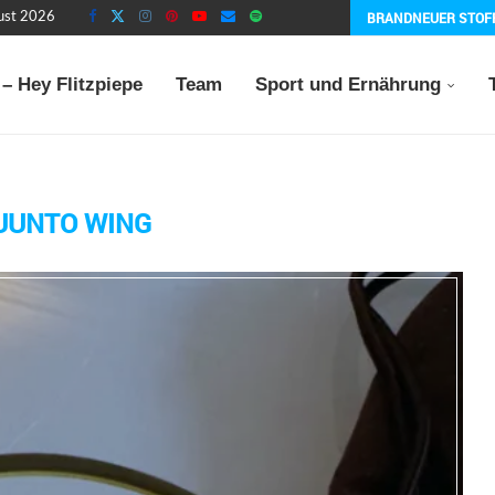
BRANDNEUER STOF
gust 2026
– Hey Flitzpiepe
Team
Sport und Ernährung
UUNTO WING