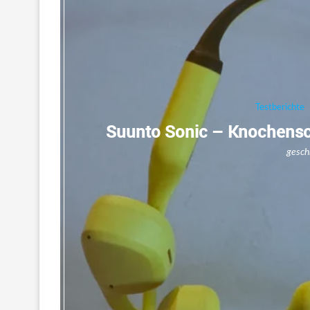
Testberichte
Suunto Sonic – Knochenscha
gesch