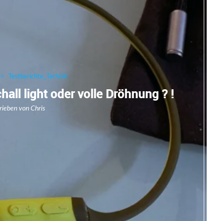
Testberichte_Technik
ll light oder volle Dröhnung ? !
rieben von
Chris