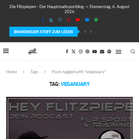
Die Flitzpiepen - Der Hauptstadtsportblog -> Donnerstag, 6. August
2026
BRANDNEUER STOFF ZUM LESEN
COROS PACE 4 IM TEST – LEICHT, SCHNELL...
Home
Tags
Posts tagged with "veganuary"
TAG:
VEGANUARY