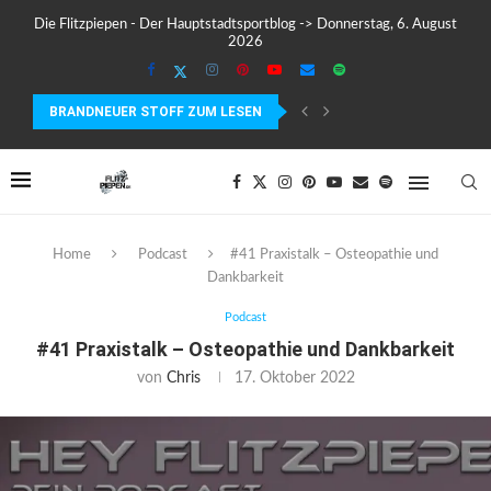
Die Flitzpiepen - Der Hauptstadtsportblog -> Donnerstag, 6. August
2026
BRANDNEUER STOFF ZUM LESEN
TESTBERICHT: DER GARMIN EDGE 840 IM TEST –...
Home
Podcast
#41 Praxistalk – Osteopathie und
Dankbarkeit
Podcast
#41 Praxistalk – Osteopathie und Dankbarkeit
von
Chris
17. Oktober 2022