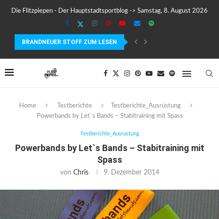
Die Flitzpiepen - Der Hauptstadtsportblog -> Samstag, 8. August 2026
BRANDNEUER STOFF ZUM LESEN
TESTBERICHT: DER GARMIN EDGE 840 IM TEST –...
Home
Testberichte
Testberichte_Ausrüstung
Powerbands by Let`s Bands – Stabitraining mit Spass
Testberichte_Ausrüstung
Powerbands by Let`s Bands – Stabitraining mit
Spass
von
Chris
9. Dezember 2014