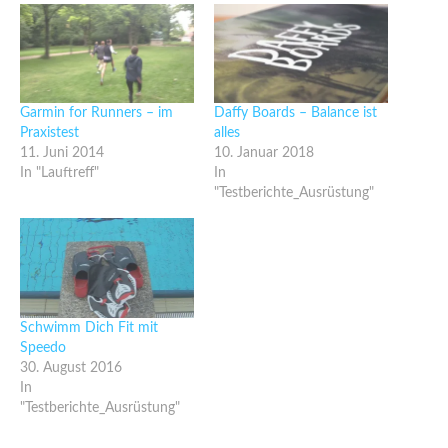
Garmin for Runners – im
Daffy Boards – Balance ist
Praxistest
alles
11. Juni 2014
10. Januar 2018
In "Lauftreff"
In
"Testberichte_Ausrüstung"
Schwimm Dich Fit mit
Speedo
30. August 2016
In
"Testberichte_Ausrüstung"