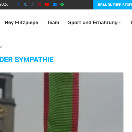
BRANDNEUER STOF
 2026
– Hey Flitzpiepe
Team
Sport und Ernährung
e"
 DER SYMPATHIE