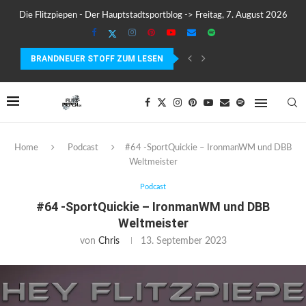
Die Flitzpiepen - Der Hauptstadtsportblog -> Freitag, 7. August 2026
BRANDNEUER STOFF ZUM LESEN
MEIN ERSTER MARATHON: 42,195 KILOMETER PURE VERRÜCKTHEIT, SC
Home
Podcast
#64 -SportQuickie – IronmanWM und DBB
Weltmeister
Podcast
#64 -SportQuickie – IronmanWM und DBB
Weltmeister
von
Chris
13. September 2023