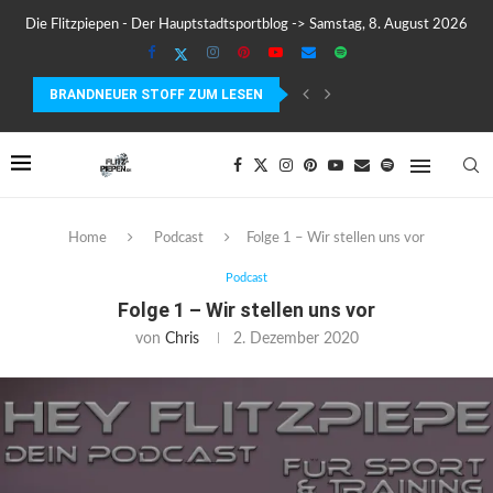
Die Flitzpiepen - Der Hauptstadtsportblog -> Samstag, 8. August 2026
BRANDNEUER STOFF ZUM LESEN
TESTBERICHT: DER GARMIN EDGE 840 IM TEST –...
Home
Podcast
Folge 1 – Wir stellen uns vor
Podcast
Folge 1 – Wir stellen uns vor
von
Chris
2. Dezember 2020