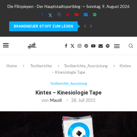
Die Flitzpiepen - Der Hauptstadtsportblog -> Sonntag, 9. August 2026
BRANDNEUER STOFF ZUM LESEN
MEIN ERSTER MARATHON: 42,195 KILOMETER PURE VERRÜCKTHEIT, SC
Home
Testberichte
Testberichte_Ausrüstung
Kintex
– Kinesiologie Tape
Testberichte_Ausrüstung
Kintex – Kinesiologie Tape
von
Maudi
28. Juli 2015