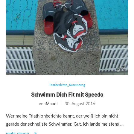
Testberichte_Ausrüstung
Schwimm Dich Fit mit Speedo
von
Maudi
30. August 2016
Wer meine Triathlonberichte kennt, der weiß ich bin nicht
gerade der schnellste Schwimmer. Gut, ich lande meistens …
mehr davon...