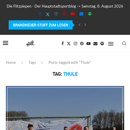
Die Flitzpiepen - Der Hauptstadtsportblog -> Samstag, 8. August 2026
BRANDNEUER STOFF ZUM LESEN
COROS PACE 4 IM TEST – LEICHT, SCHNELL...
MEIN ERSTER MARATHON: 42,195 KILOMETER PURE VERRÜCKTHEIT, SC
Home
Tags
Posts tagged with "Thule"
TAG:
THULE