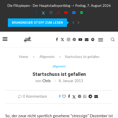
Die Flitzpiepen - Der Hauptstadtsportblog -> Freitag, 7. August 2026
BRANDNEUER STOFF ZUM LESEN
COROS PACE 4 IM TEST – LEICHT, SCHNELL...
Home
Allgemein
Startschuss ist gefallen
Allgemein
Startschuss ist gefallen
von
Chris
8. Januar 2013
0 Kommentare
0
So, der zwar nicht sportlich gesehene “stressige” Dezember ist