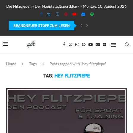
Die Flitzpiepen - Der Hauptstadtsportblog -> Montag, 10. August 2026
BRANDNEUER STOFF ZUM LESEN
MEIN ERSTER MARATHON: 42,195 KILOMETER PURE VERRÜCKTHEIT, SCHW
Home
Tags
Posts tagged with "hey flitzpiepe"
TAG:
HEY FLITZPIEPE