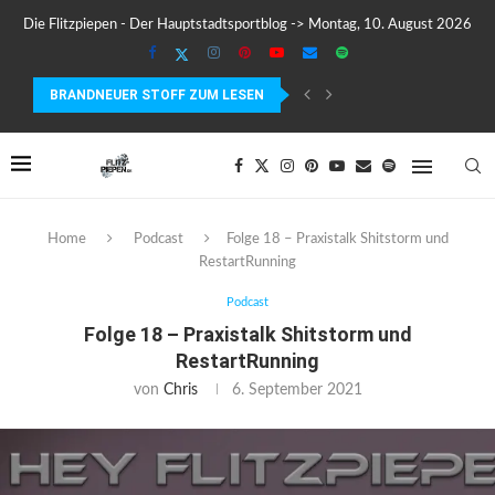
Die Flitzpiepen - Der Hauptstadtsportblog -> Montag, 10. August 2026
BRANDNEUER STOFF ZUM LESEN
MEIN ERSTER MARATHON: 42,195 KILOMETER PURE VERRÜCKTHEIT, SC
Home
Podcast
Folge 18 – Praxistalk Shitstorm und
RestartRunning
Podcast
Folge 18 – Praxistalk Shitstorm und
RestartRunning
von
Chris
6. September 2021