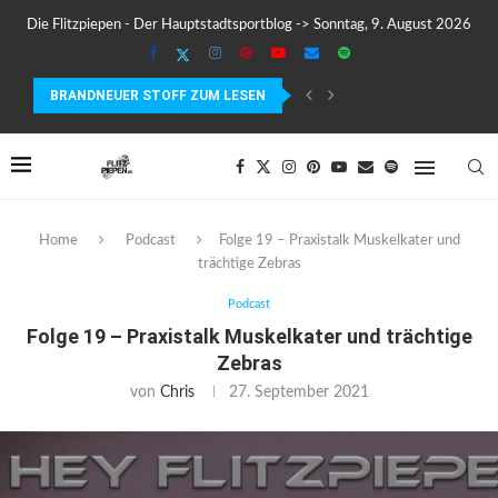
Die Flitzpiepen - Der Hauptstadtsportblog -> Sonntag, 9. August 2026
BRANDNEUER STOFF ZUM LESEN
MEIN ERSTER MARATHON: 42,195 KILOMETER PURE VERRÜCKTHEIT, SC
Home
Podcast
Folge 19 – Praxistalk Muskelkater und
trächtige Zebras
Podcast
Folge 19 – Praxistalk Muskelkater und trächtige
Zebras
von
Chris
27. September 2021