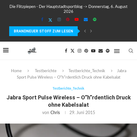
Die Flitzpiepen - Der Hauptstadtsportblog -> Donnerstag, 6. August
2026
BRANDNEUER STOFF ZUM LESEN
MEIN ERSTER MARATHON: 42,195 KILOMETER PURE VERRÜCKTHEIT, SC
Home
Testberichte
Testberichte_Technik
Jabra
Sport Pulse Wireless – O”h”rdentlich Druck ohne Kabelsalat
Testberichte_Technik
Jabra Sport Pulse Wireless – O”h”rdentlich Druck
ohne Kabelsalat
von
Chris
29. Juni 2015