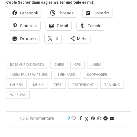
Coole Sache? dann sag es weiter und teile es mit:
Facebook
Threads
LinkedIn
Pinterest
E-Mail
Tumblr
Drucken
X
Mehr
BASS AUF DIE OHREN
CHRIS
GPS
JABRA
JABRA PULSE WIRELESS
KEIN KABEL
KOPFHÖRER
LAUFEN
MUSIK
TEST
TESTBERICHT
TRAINING
WIRELESS
6 Kommentare
0