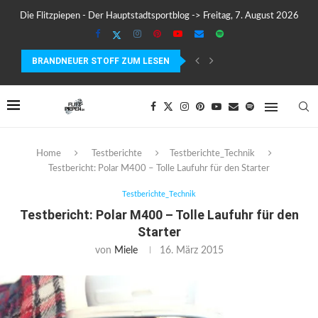
Die Flitzpiepen - Der Hauptstadtsportblog -> Freitag, 7. August 2026
BRANDNEUER STOFF ZUM LESEN
MEIN ERSTER MARATHON: 42,195 KILOMETER PURE VERRÜCKTHEIT, SC
Home
Testberichte
Testberichte_Technik
Testbericht: Polar M400 – Tolle Laufuhr für den Starter
Testberichte_Technik
Testbericht: Polar M400 – Tolle Laufuhr für den
Starter
von
Miele
16. März 2015