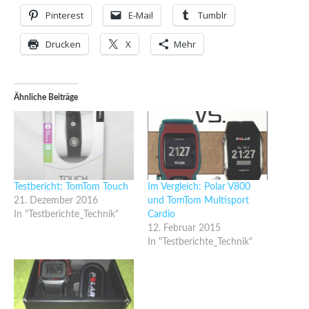
Pinterest
E-Mail
Tumblr
Drucken
X
Mehr
Ähnliche Beiträge
Testbericht: TomTom Touch
Im Vergleich: Polar V800
21. Dezember 2016
und TomTom Multisport
In "Testberichte_Technik"
Cardio
12. Februar 2015
In "Testberichte_Technik"