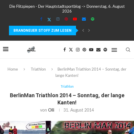
Die Flitzpiepen - Der Hauptstadtsportblog -> Donnerstag, 6. August
2026
BRANDNEUER STOFF ZUM LESEN
TESTBERICHT: DER GARMIN EDGE 840 IM TEST –...
Home
Triathlon
BerlinMan Triathlon 2014 – Sonntag, der
lange Kanten!
Triathlon
BerlinMan Triathlon 2014 – Sonntag, der lange
Kanten!
von
Olli
31. August 2014