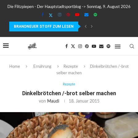
Die Flitzpiepen - Der Hauptstadtsportblog -> Sonntag, 9. August 2026
BRANDNEUER STOFF ZUM LESEN
MEIN ERSTER MARATHON: 42,195 KILOMETER PURE VERRÜCKTHEIT, SC
Home
Ernährung
Rezepte
Dinkelbrötchen /-brot
selber machen
Rezepte
Dinkelbrötchen /-brot selber machen
von
Maudi
18. Januar 2015