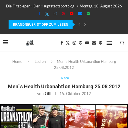
Die Flitzpiepen - Der Hauptstadtsportblog -> Montag, 10. August 2026
BRANDNEUER STOFF ZUM LESEN
MEIN ERSTER MARATHON: 42,195 KILOMETER PURE VERRÜCKTHEIT, SC
Home
Laufen
Men`s Health Urbanahtlon Hamburg
25.08.2012
Laufen
Men`s Health Urbanahtlon Hamburg 25.08.2012
von
Olli
15. Oktober 2012