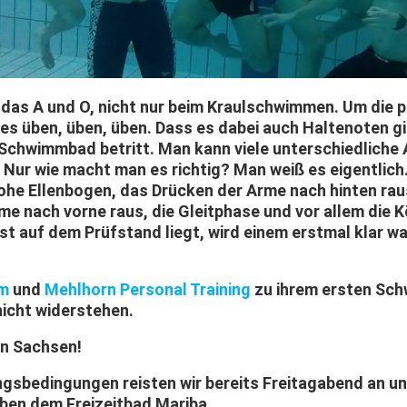
 das A und O, nicht nur beim Kraulschwimmen. Um die 
s üben, üben, üben. Dass es dabei auch Haltenoten gib
 Schwimmbad betritt. Man kann viele unterschiedliche
 Nur wie macht man es richtig? Man weiß es eigentlich.
hohe Ellenbogen, das Drücken der Arme nach hinten raus
e nach vorne raus, die Gleitphase und vor allem die 
t auf dem Prüfstand liegt, wird einem erstmal klar 
m
und
Mehlhorn Personal Training
zu ihrem ersten Sc
nicht widerstehen.
in Sachsen!
gsbedingungen reisten wir bereits Freitagabend an un
eben dem Freizeitbad Mariba.