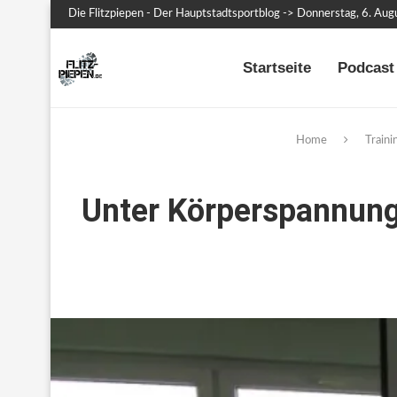
Die Flitzpiepen - Der Hauptstadtsportblog -> Donnerstag, 6. Au
Startseite
Podcast 
Home
Traini
Unter Körperspannun