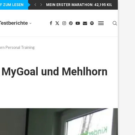
F ZUM LESEN
SUUNTO WING 2 IM TEST – FLÜGEL, FAKTEN...
Testberichte
n Personal Training
 MyGoal und Mehlhorn