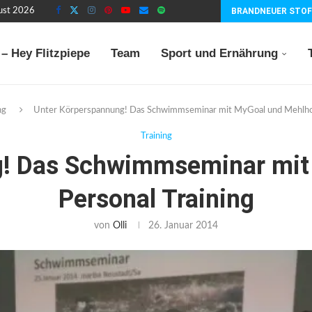
gust 2026
BRANDNEUER STOF
– Hey Flitzpiepe
Team
Sport und Ernährung
ng
Unter Körperspannung! Das Schwimmseminar mit MyGoal und Mehlhor
Training
g! Das Schwimmseminar mit
Personal Training
von
Olli
26. Januar 2014