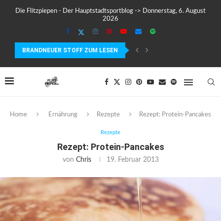
Die Flitzpiepen - Der Hauptstadtsportblog -> Donnerstag, 6. August
2026
BRANDNEUER STOFF ZUM LESEN
TESTBERICHT: DER GARMIN EDGE 840 IM TEST –...
Home
Ernährung
Rezepte
Rezept: Protein-Pancakes
Rezepte
Rezept: Protein-Pancakes
von
Chris
19. Februar 2013