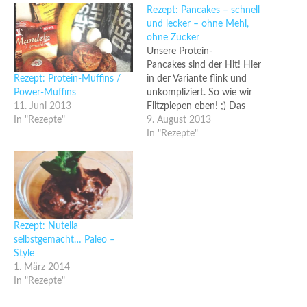
Rezept: Pancakes – schnell
und lecker – ohne Mehl,
ohne Zucker
Unsere Protein-
Pancakes sind der Hit! Hier
Rezept: Protein-Muffins /
in der Variante flink und
Power-Muffins
unkompliziert. So wie wir
11. Juni 2013
Flitzpiepen eben! ;) Das
In "Rezepte"
wohl einfachste Rezept
9. August 2013
welches ich kenne! Zutaten:
In "Rezepte"
2 Eier 1 Banane
Messerspitze Natron
Kokosöl (zum Braten) Alles
weitere entspringt eurer
Fantasie und Gelüsten. Und
so geht's: Banane stückeln,
Rezept: Nutella
die Eier hinzufügen und mit
selbstgemacht… Paleo –
einem Schneebesen…
Style
1. März 2014
In "Rezepte"