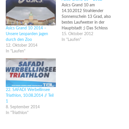
Asics Grand 10 am
14.10.2012 Strahlender
Sonnenschein 13 Grad, also
bestes Laufwetter in der
Asics Grand 10 2014 –
Hauptstadt ;) Das Schloss
Unsere Leoparden jagen
Charlottenburg war der
15. Oktober 2012
durch den Zoo
Start- und Zieleinlauf am
In "Laufen"
12. Oktober 2014
heutigen Tag. Es gingen
In "Laufen"
insgesamt 7225 Läuferinnen
und Läufer an den Start,
inklusive 6 unserer
Flitzpiepen (Olli, Christian,
Marco, Christiane,
Stephanie und neu dabei
Roman).…
22. SAFADI Werbellinsee
Triathlon, 10.08.2014 // Teil
1
8. September 2014
In "Triathlon"