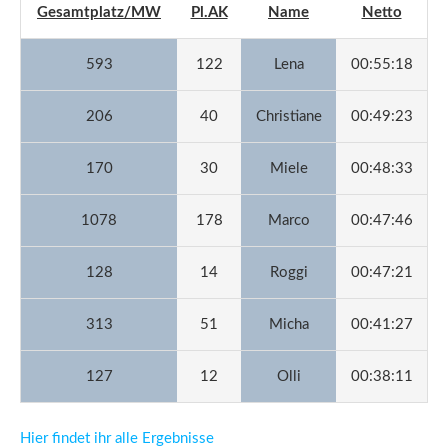
Gesamtplatz/MW
Pl.AK
Name
Netto
593
122
Lena
00:55:18
206
40
Christiane
00:49:23
170
30
Miele
00:48:33
1078
178
Marco
00:47:46
128
14
Roggi
00:47:21
313
51
Micha
00:41:27
127
12
Olli
00:38:11
Hier findet ihr alle Ergebnisse