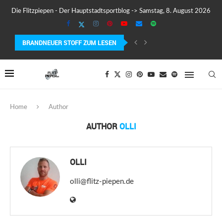
Die Flitzpiepen - Der Hauptstadtsportblog -> Samstag, 8. August 2026
BRANDNEUER STOFF ZUM LESEN
SUUNTO WING 2 IM TEST – FLÜGEL, FAKTEN...
Home
Author
AUTHOR
OLLI
OLLI
olli@flitz-piepen.de